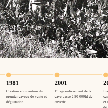
1981
2001
2
er
Création et ouverture du
1
agrandissement de la
In
premier caveau de vente et
cave passe à 90 000hl de
ca
dégustation
cuverie
et
de 